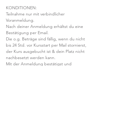
KONDITIONEN:
Teilnahme nur mit verbindlicher 
Voranmeldung. 
Nach deiner Anmeldung erhältst du eine 
Bestätigung per Email. 
Die o.g. Beträge sind fällig, wenn du nicht 
bis 24 Std. vor Kursstart per Mail stornierst, 
der Kurs ausgebucht ist & dein Platz nicht 
nachbesetzt werden kann.
Mit der Anmeldung bestätigst und 
akzeptierst du unsere 
Teilnahmebedingungen und AGB.
FRAGEN?
Dann schreib uns an: info@yogaheimat.de