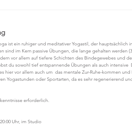
ng
ga ist ein ruhiger und meditativer Yogastil, der hauptsächlich 
gen sind im Kern passive Übungen, die lange gehalten werden (3
ndern vor allem auf tiefere Schichten des Bindegewebes und de
rlebst du sowohl tief entspannende Übungen als auch intensive
es hier vor allem auch um  das mentale Zur-Ruhe-kommen und Lo
eren Yogastunden oder Sportarten, da es sehr regenerierend und
kenntnisse erforderlich.  
0:00 Uhr, im Studio 