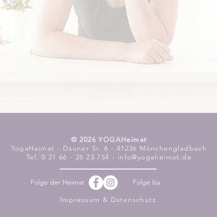
​© 2026 YOGAHeimat
YogaHeimat - Dauner Sr. 6 - 41236 Mönchengladbach
Tel. 0 21 66 - 26 23 754 - info@yogaheimat.de
Folge der Heimat
Folge Isa
Impressum & Datenschutz