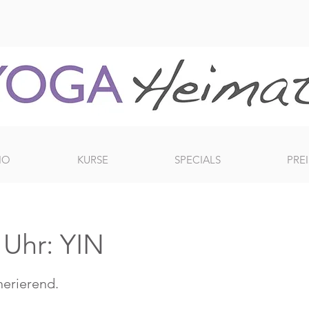
IO
KURSE
SPECIALS
PREI
Uhr: YIN
erierend.