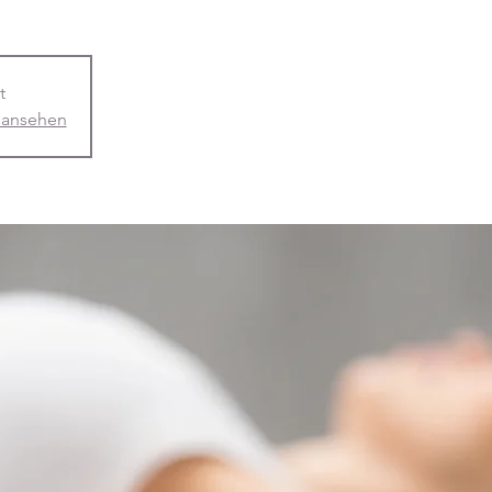
t
 ansehen