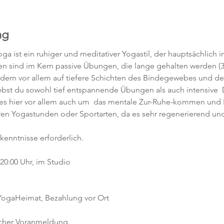
ng
ga ist ein ruhiger und meditativer Yogastil, der hauptsächlich 
gen sind im Kern passive Übungen, die lange gehalten werden (3
ndern vor allem auf tiefere Schichten des Bindegewebes und de
rlebst du sowohl tief entspannende Übungen als auch intensive
es hier vor allem auch um  das mentale Zur-Ruhe-kommen und Lo
eren Yogastunden oder Sportarten, da es sehr regenerierend und
kenntnisse erforderlich.  
0:00 Uhr, im Studio 
 YogaHeimat, Bezahlung vor Ort
icher Voranmeldung. 