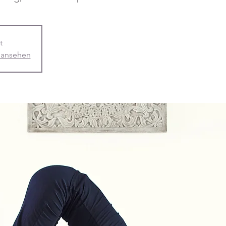
t
 ansehen