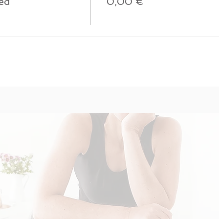
ied
0,00 €