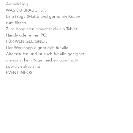
Anmeldung.
WAS DU BRAUCHST
:
Eine (Yoga-)Matte und gerne ein Kissen 
zum Sitzen. 
Zum Abspielen brauchst du ein Tablet, 
Handy oder einen PC.
FÜR WEN GEEIGNET
:
Der Workshop eignet sich für alle 
Altersstufen und ist auch für alle geeignet, 
die sonst kein Yoga machen oder nicht 
sportlich aktiv sind.
EVENT-INFOS
:
Online-Mini-Workshop am Pfingstmontag, 
1. Juni 2020, 9:00 Uhr
Dauer: 90 Minuten  
Lehrerin: Kerstin Münzer
Preis: 22 EUR / Mitglieder 19 EUR
KONDITIONEN:
Teilnahme nur mit verbindlicher 
Voranmeldung und Vorab-Bezahlung.
Nach deiner Anmeldung erhältst du eine 