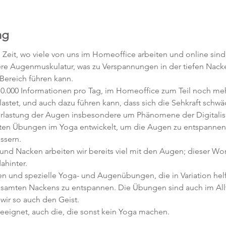
ng
eit, wo viele von uns im Homeoffice arbeiten und online sind,
ere Augenmuskulatur, was zu Verspannungen in der tiefen Nack
Bereich führen kann.
.000 Informationen pro Tag, im Homeoffice zum Teil noch mehr.
stet, und auch dazu führen kann, dass sich die Sehkraft schwä
erlastung der Augen insbesondere um Phänomene der Digitalis
en Übungen im Yoga entwickelt, um die Augen zu entspannen 
ssern.
und Nacken arbeiten wir bereits viel mit den Augen; dieser Wor
ahinter.
en und spezielle Yoga- und Augenübungen, die in Variation helf
esamten Nackens zu entspannen. Die Übungen sind auch im All
wir so auch den Geist.
geeignet, auch die, die sonst kein Yoga machen.