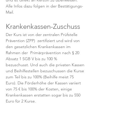
und ist direkt an Kerstin zu überweisen. 
Alle Infos dazu folgen in der Bestätigungs-
Mail.
Krankenkassen-Zuschuss
Der Kurs ist von der zentralen Prüfstelle 
Prävention (ZPP)  zertifiziert und wird von 
den gesetzlichen Krankenkassen im 
Rahmen der  Primärprävention nach § 20 
Absatz 1 SGB V bis zu 100 % 
bezuschusst. Und auch die privaten Kassen 
und Beihilfestellen bezuschussen die Kurse 
zum Teil bis zu 100% (Beihilfe meist 75 
Euro). Die Förderhöhe der Kassen variiert 
von 75 € bis 100% der Kosten, einige 
Krankenkassen erstatten sogar bis zu 550 
Euro für 2 Kurse.
Und zusätzlich kannst Du den Kurs meist 
über das Bonusprogramm der gesetzlichen 
Krankenkasse abrechnen, das spart 
zusätzlich bis zu 20 Euro.