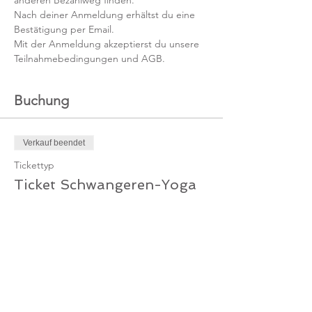
anderen Bezahlweg finden.
Nach deiner Anmeldung erhältst du eine 
Bestätigung per Email.
Mit der Anmeldung akzeptierst du unsere 
Teilnahmebedingungen und AGB.
Buchung
Verkauf beendet
Tickettyp
Ticket Schwangeren-Yoga
Mehr Infos
Preis
75,00 €
MwSt. inbegriffen