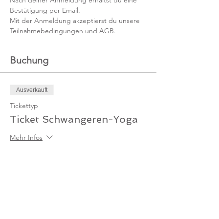
Nach deiner Anmeldung erhältst du eine 
Bestätigung per Email.
Mit der Anmeldung akzeptierst du unsere 
Teilnahmebedingungen und AGB.
Buchung
Ausverkauft
Tickettyp
Ticket Schwangeren-Yoga
Mehr Infos
Preis
89,00 €
MwSt. inbegriffen
Diese Veranstaltung ist ausverkauft