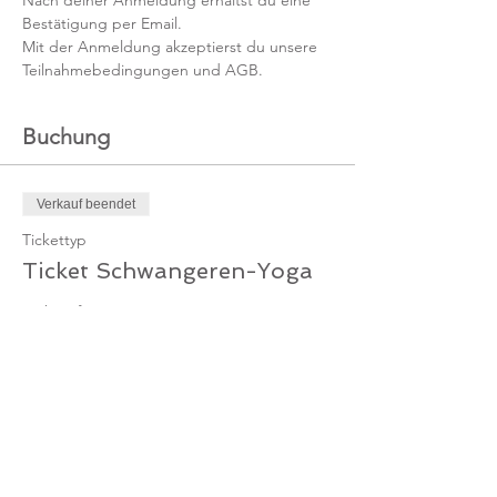
Nach deiner Anmeldung erhältst du eine 
Bestätigung per Email.
Mit der Anmeldung akzeptierst du unsere 
Teilnahmebedingungen und AGB.
Buchung
Verkauf beendet
Tickettyp
Ticket Schwangeren-Yoga
Mehr Infos
Preis
75,00 €
MwSt. inbegriffen