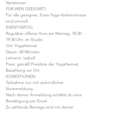
Variationen.  
FÜR WEN GEEIGNET
:
Für alle geeignet. Erste Yoga-Vorkenntnisse 
sind sinnvoll.  
EVENT-INFOS
:
Regulärer offener Kurs am Montag, 18:30 - 
19:30 Uhr, im Studio
Ort: YogaHeimat 
Dauer: 60 Minuten 
Lehrerin: Isabell
Preis: gemäß Preisliste der YogaHeimat, 
Bezahlung vor Ort
KONDITIONEN:
Teilnahme nur mit verbindlicher 
Voranmeldung. 
Nach deiner Anmeldung erhältst du eine 
Bestätigung per Email. 
Zu zahlende Beträge sind mit deiner 
Anmeldung fällig, auch bei einer etwaigen 
Stornierung oder Nichterscheinen 
deinerseits.