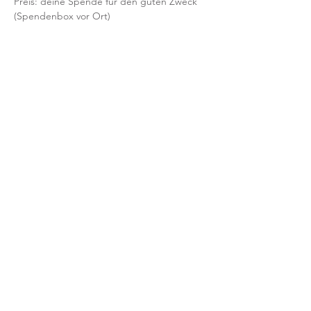
Preis: deine Spende für den guten Zweck 
(Spendenbox vor Ort)
KONDITIONEN
Teilnahme nur mit verbindlicher 
Voranmeldung.
Nach deiner Anmeldung erhältst du eine 
Bestätigung per Email.
Mit der Anmeldung bestätigst und 
akzeptierst du unsere 
Teilnahmebedingungen für Workshops.