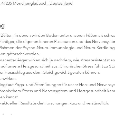
, 41236 Mönchengladbach, Deutschland
ng
 Zeiten, in denen wir den Boden unter unseren Füßen als schw
ichtiger, die eigenen inneren Ressourcen und das Nervensystem
im Rahmen der Psycho-Neuro-Immunologie und Neuro-Kardiologie
men geforscht worden.
anenter Ärger wirken sich je nachdem, wie stressresistent man i
auf unsere Herzgesundheit aus. Chronischer Stress führt zu S
r Herzschlag aus dem Gleichgewicht geraten können. 
enwirken.
egt auf Yoga- und Atemübungen für unser Herz und Nervensyst
ronischem Stress und Nervensystem und Herzgesundheit kenn
en kannst.
 aktuellen Resultate der Forschungen kurz und verständlich.