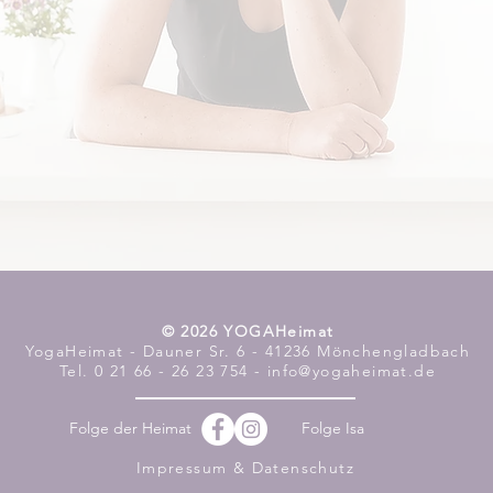
​© 2026 YOGAHeimat
YogaHeimat - Dauner Sr. 6 - 41236 Mönchengladbach
Tel. 0 21 66 - 26 23 754 - info@yogaheimat.de
Folge der Heimat
Folge Isa
Impressum & Datenschutz