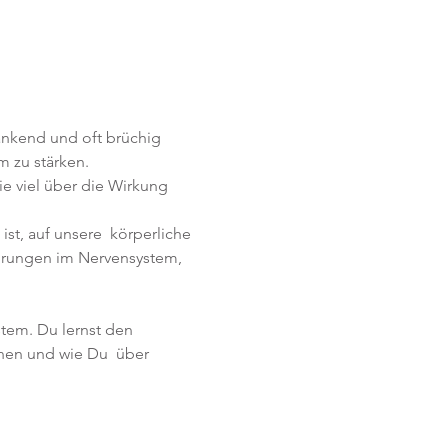
ankend und oft brüchig 
 zu stärken.
 viel über die Wirkung 
st, auf unsere  körperliche 
törungen im Nervensystem, 
em. Du lernst den 
en und wie Du  über 