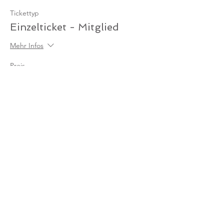
Tickettyp
Einzelticket - Mitglied
Mehr Infos
Preis
0,00 €
Anzahl
Gesamt
0,00 €
Zur Kasse