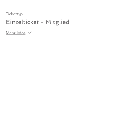
Tickettyp
Einzelticket - Mitglied
Mehr Infos
Preis
0,00 €
Anzahl
Gesamt
0,00 €
Zur Kasse