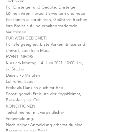
Techniken. 
Für Einsteiger und Geübte: Einsteiger 
können ihren Horizont erweitern und neue 
Positionen ausprobieren, Geübtere frischen 
ihre Basics auf und erhalten fordernde 
Variationen.  
FÜR WEN GEEIGNET
:
Für alle geeignet. Erste Vorkenntnisse sind 
sinnvoll, aber kein Muss.  
EVENT-INFOS
:
Kurs am Montag, 14. Juni 2021, 10:00 Uhr, 
im Studio 
Dauer: 75 Minuten 
Lehrerin: Isabell
Preis: als Dank an euch for free
Sonst: gemäß Preisliste der YogaHeimat, 
Bezahlung vor Ort
KONDITIONEN:
Teilnahme nur mit verbindlicher 
Voranmeldung. 
Nach deiner Anmeldung erhältst du eine 
Bestätigung per Email. 