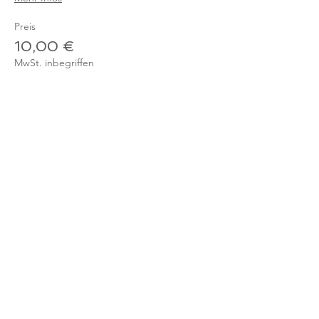
Preis
10,00 €
MwSt. inbegriffen
Verkauf beendet
Tickettyp
Einzelticket - Mitglied
Mehr Infos
Preis
0,00 €