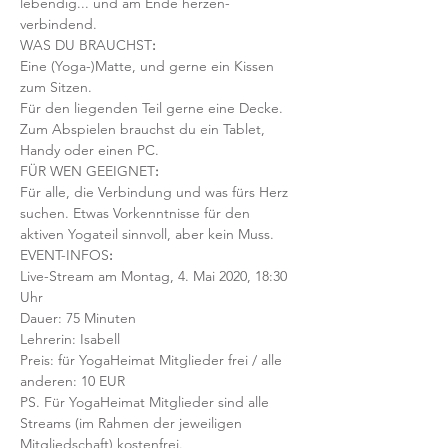
lebendig... und am Ende herzen-
verbindend. 
WAS DU BRAUCHST
:
Eine (Yoga-)Matte, und gerne ein Kissen 
zum Sitzen.
Für den liegenden Teil gerne eine Decke.
Zum Abspielen brauchst du ein Tablet, 
Handy oder einen PC.
FÜR WEN GEEIGNET
:
Für alle, die Verbindung und was fürs Herz 
suchen. Etwas Vorkenntnisse für den 
aktiven Yogateil sinnvoll, aber kein Muss. 
EVENT-INFOS
:
Live-Stream am Montag, 4. Mai 2020, 18:30 
Uhr
Dauer: 75 Minuten 
Lehrerin: Isabell
Preis: für YogaHeimat Mitglieder frei / alle 
anderen: 10 EUR
PS. Für YogaHeimat Mitglieder sind alle 
Streams (im Rahmen der jeweiligen 
Mitgliedschaft) kostenfrei. 