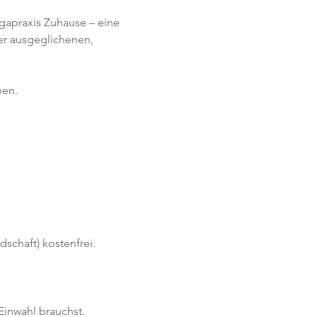
ogapraxis Zuhause – eine 
er ausgeglichenen, 
en. 
schaft) kostenfrei. 
Einwahl brauchst. 