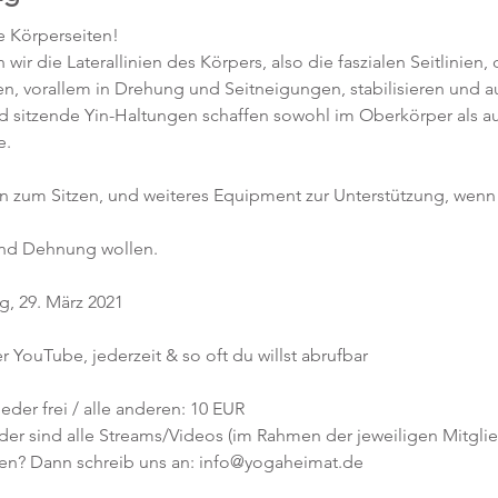
e Körperseiten!
 wir die Laterallinien des Körpers, also die faszialen Seitlinien
en, vorallem in Drehung und Seitneigungen, stabilisieren und a
 sitzende Yin-Haltungen schaffen sowohl im Oberkörper als au
e.
sen zum Sitzen, und weiteres Equipment zur Unterstützung, wen
und Dehnung wollen. 
g, 29. März 2021
r YouTube, jederzeit & so oft du willst abrufbar
eder frei / alle anderen: 10 EUR
er sind alle Streams/Videos (im Rahmen der jeweiligen Mitglied
en? Dann schreib uns an: info@yogaheimat.de