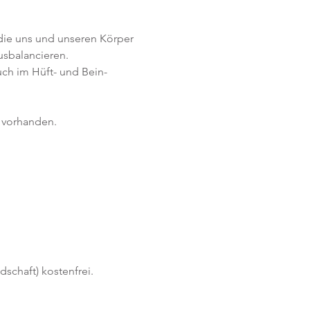
, die uns und unseren Körper 
usbalancieren. 
ch im Hüft- und Bein-
n vorhanden.
schaft) kostenfrei. 