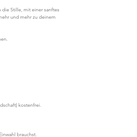
ie Stille, mit einer sanftes 
mehr und mehr zu deinem 
en. 
schaft) kostenfrei. 
Einwahl brauchst. 