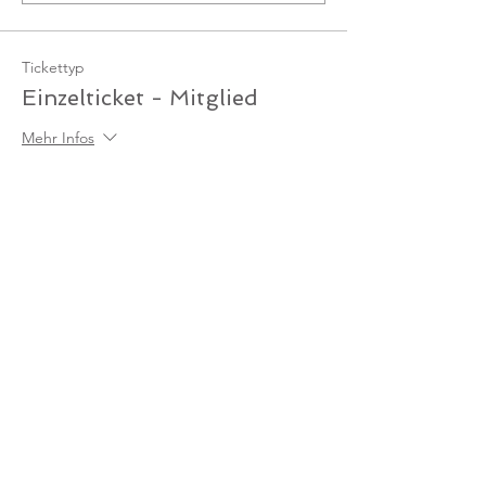
Tickettyp
Einzelticket - Mitglied
Mehr Infos
Preis
0,00 €
Anzahl
Gesamt
0,00 €
Zur Kasse