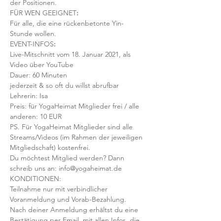
der Positionen. 
FÜR WEN GEEIGNET
:
Für alle, die eine rückenbetonte Yin-
Stunde wollen. 
EVENT-INFOS
:
Live-Mitschnitt vom 18. Januar 2021, als 
Video über YouTube
Dauer: 60 Minuten
jederzeit & so oft du willst abrufbar
Lehrerin: Isa
Preis: für YogaHeimat Mitglieder frei / alle 
anderen: 10 EUR
PS. Für YogaHeimat Mitglieder sind alle 
Streams/Videos (im Rahmen der jeweiligen 
Mitgliedschaft) kostenfrei. 
Du möchtest Mitglied werden? Dann 
schreib uns an: info@yogaheimat.de
KONDITIONEN:
Teilnahme nur mit verbindlicher 
Voranmeldung und Vorab-Bezahlung. 
Nach deiner Anmeldung erhältst du eine 
Bestätigung per Email, mit allen Infos, die 