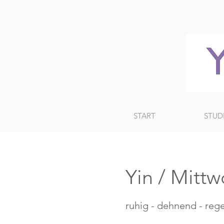
START
STUD
Yin / Mitt
ruhig - dehnend - reg