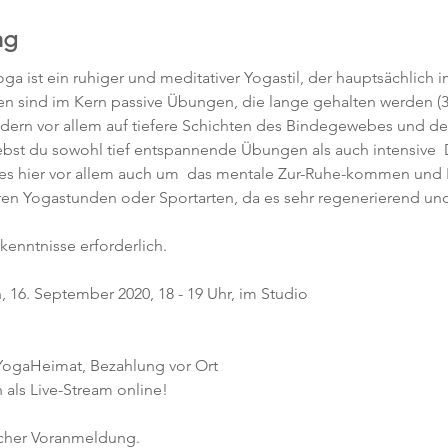
ng
ga ist ein ruhiger und meditativer Yogastil, der hauptsächlich 
gen sind im Kern passive Übungen, die lange gehalten werden (3
ndern vor allem auf tiefere Schichten des Bindegewebes und de
rlebst du sowohl tief entspannende Übungen als auch intensive
es hier vor allem auch um  das mentale Zur-Ruhe-kommen und Lo
eren Yogastunden oder Sportarten, da es sehr regenerierend und
kenntnisse erforderlich.  
 16. September 2020, 18 - 19 Uhr, im Studio 
 YogaHeimat, Bezahlung vor Ort
 als Live-Stream online!
icher Voranmeldung. 