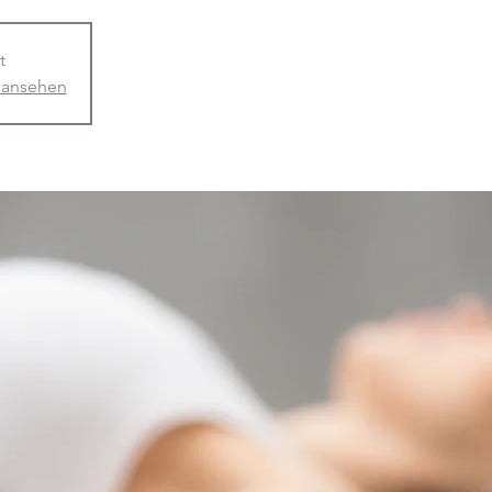
t
 ansehen