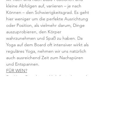
kleine Abfolgen auf, variieren – je nach 
Können – den Schwierigkeitsgrad. Es geht 
hier weniger um die perfekte Ausrichtung 
oder Position, als vielmehr darum, Dinge 
auszuprobieren, den Körper 
wahrzunehmen und Spaß zu haben. Da 
Yoga auf dem Board oft intensiver wirkt als 
reguläres Yoga, nehmen wir uns natürlich 
auch ausreichend Zeit zum Nachspüren 
und Entspannen.   
FÜR WEN?
Das Yoga Board ist wirklich für jeden, auch 
für Einsteiger, geeignet. Yogis mit 
Erfahrung lernen sich und den Körper noch 
mal neu kennen. Solltest du denken, dass 
du kein gutes Gleichgewicht hast, komm 
erst recht - denn hier trainierst du genau 
das.
//  INFOS IM ÜBERBLICK  //
Special Class alle 14 Tage (weitere Termine 
in Planung),