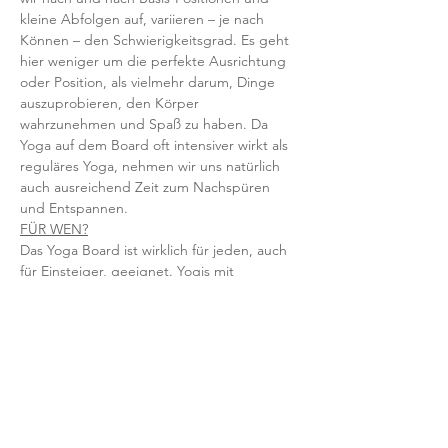
kleine Abfolgen auf, variieren – je nach 
Können – den Schwierigkeitsgrad. Es geht 
hier weniger um die perfekte Ausrichtung 
oder Position, als vielmehr darum, Dinge 
auszuprobieren, den Körper 
wahrzunehmen und Spaß zu haben. Da 
Yoga auf dem Board oft intensiver wirkt als 
reguläres Yoga, nehmen wir uns natürlich 
auch ausreichend Zeit zum Nachspüren 
und Entspannen.   
FÜR WEN?
Das Yoga Board ist wirklich für jeden, auch 
für Einsteiger, geeignet. Yogis mit 
Erfahrung lernen sich und den Körper noch 
mal neu kennen. Solltest du denken, dass 
du kein gutes Gleichgewicht hast, komm 
erst recht - denn hier trainierst du genau 
das.
//  INFOS IM ÜBERBLICK  //
Special Class am Mittwoch, 5. Oktober 2022,
19:30 - 20:30 Uhr 