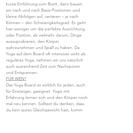
kurze Einführung zum Brett, dann bauen 
wir nach und nach Basis-Positionen und 
kleine Abfolgen auf, variieren – je nach 
Können – den Schwierigkeitsgrad. Es geht 
hier weniger um die perfekte Ausrichtung 
oder Position, als vielmehr darum, Dinge 
auszuprobieren, den Körper 
wahrzunehmen und Spaß zu haben. Da 
Yoga auf dem Board oft intensiver wirkt als 
reguläres Yoga, nehmen wir uns natürlich 
auch ausreichend Zeit zum Nachspüren 
und Entspannen.   
FÜR WEN?
Das Yoga Board ist wirklich für jeden, auch 
für Einsteiger, geeignet. Yogis mit 
Erfahrung lernen sich und den Körper noch 
mal neu kennen. Solltest du denken, dass 
du kein gutes Gleichgewicht hast, komm 
erst recht - denn hier trainierst du genau 
das.
//  INFOS IM ÜBERBLICK  //