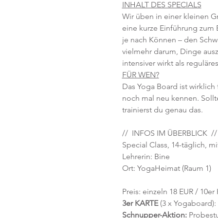
INHALT DES SPECIALS
Wir üben in einer kleinen G
eine kurze Einführung zum B
je nach Können – den Schwie
vielmehr darum, Dinge aus
intensiver wirkt als regulä
FÜR WEN?
Das Yoga Board ist wirklich 
noch mal neu kennen. Sollte
trainierst du genau das.
//  INFOS IM ÜBERBLICK  //
Special Class, 14-täglich, mi
Lehrerin: Bine
Ort: YogaHeimat (Raum 1)
Preis: einzeln 18 EUR / 10er
3er KARTE
 (3 x Yogaboard):
Schnupper-Aktion: 
Probestu