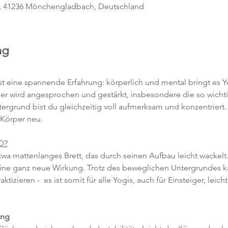
, 41236 Mönchengladbach, Deutschland
ng
 
t eine spannende Erfahrung: körperlich und mental bringt es Y
r wird angesprochen und gestärkt, insbesondere die so wichti
grund bist du gleichzeitig voll aufmerksam und konzentriert. 
Körper neu.
D?
a mattenlanges Brett, das durch seinen Aufbau leicht wackel
e ganz neue Wirkung. Trotz des beweglichen Untergrundes k
izieren -  es ist somit für alle Yogis, auch für Einsteiger, leicht
ung 