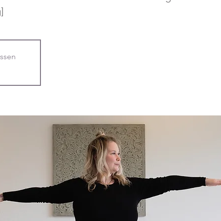
]
ssen