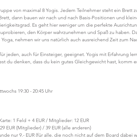
ruppe von maximal 8 Yogis. Jedem Teilnehmer steht ein Brett zu
rett, dann bauen wir nach und nach Basis-Positionen und kleine
rigkeitsgrad. Es geht hier weniger um die perfekte Ausrichtung
zuprobieren, den Körper wahrzunehmen und Spaß zu haben. Da
res Yoga, nehmen wir uns natürlich auch ausreichend Zeit zum N
für jeden, auch für Einsteiger, geeignet. Yogis mit Erfahrung le
st du denken, dass du kein gutes Gleichgewicht hast, komm ers
ttwochs 19:30 - 20:45 Uhr 
 Karte: 1 Feld + 4 EUR / Mitglieder: 12 EUR
 29 EUR (Mitglieder) / 39 EUR (alle anderen)
nde nur 9,- EUR (für alle, die noch nicht auf dem Board dabei w