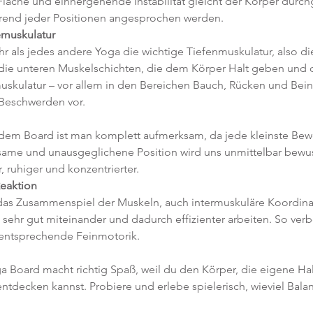
Fläche und einhergehende Instabilität gleicht der Körper durch
rend jeder Positionen angesprochen werden. 
emuskulatur
r als jedes andere Yoga die wichtige Tiefenmuskulatur, also di
(die unteren Muskelschichten, die dem Körper Halt geben und d
uskulatur – vor allem in den Bereichen Bauch, Rücken und Beine
 Beschwerden vor.
 dem Board ist man komplett aufmerksam, da jede kleinste Be
same und unausgeglichene Position wird uns unmittelbar bewus
 ruhiger und konzentrierter.  
eaktion
das Zusammenspiel der Muskeln, auch intermuskuläre Koordina
sehr gut miteinander und dadurch effizienter arbeiten. So verb
 entsprechende Feinmotorik.
a Board macht richtig Spaß, weil du den Körper, die eigene Hal
decken kannst. Probiere und erlebe spielerisch, wieviel Balance