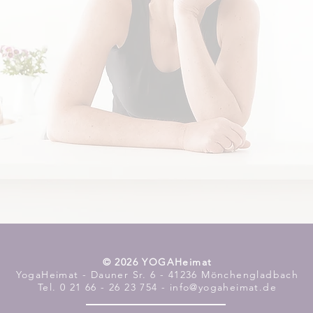
​© 2026 YOGAHeimat
YogaHeimat - Dauner Sr. 6 - 41236 Mönchengladbach
Tel. 0 21 66 - 26 23 754 - info@yogaheimat.de