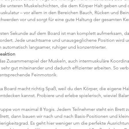
(die unteren Muskelschichten, die dem Körper Halt geben und d
uskulatur – vor allem in den Bereichen Bauch, Rücken und Beine
schwerden vor und sorgt für eine gute Haltung der gesamten Ke
r ersten Sekunde auf dem Board ist man komplett aufmerksam, d
ordert. Jede unachtsame und unausgeglichene Position wird un
 automatisch langsamer, ruhiger und konzentrierter.  
eaktion
das Zusammenspiel der Muskeln, auch intermuskuläre Koordina
sehr gut miteinander und dadurch effizienter arbeiten. So verb
 entsprechende Feinmotorik.
a Board macht richtig Spaß, weil du den Körper, die eigene Hal
decken kannst. Probiere und erlebe spielerisch, wieviel Balance
ruppe von maximal 8 Yogis. Jedem Teilnehmer steht ein Brett zu
rett, dann bauen wir nach und nach Basis-Positionen und kleine
rigkeitsgrad. Es geht hier weniger um die perfekte Ausrichtung