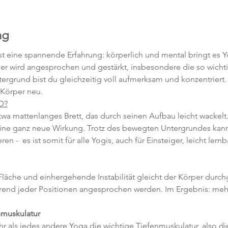
ng
t eine spannende Erfahrung: körperlich und mental bringt es Y
r wird angesprochen und gestärkt, insbesondere die so wichti
grund bist du gleichzeitig voll aufmerksam und konzentriert. 
Körper neu.
D?
a mattenlanges Brett, das durch seinen Aufbau leicht wackel
e ganz neue Wirkung. Trotz des bewegten Untergrundes kann
n -  es ist somit für alle Yogis, auch für Einsteiger, leicht lernb
Fläche und einhergehende Instabilität gleicht der Körper durch
rend jeder Positionen angesprochen werden. Im Ergebnis: meh
emuskulatur
r als jedes andere Yoga die wichtige Tiefenmuskulatur, also di