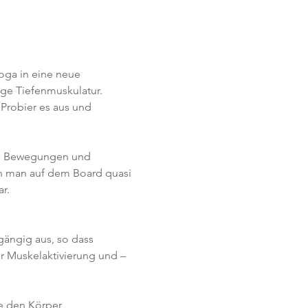
oga in eine neue 
ge Tiefenmuskulatur. 
Probier es aus und 
t. Bewegungen und 
 man auf dem Board quasi 
ar.
gängig aus, so dass 
r Muskelaktivierung und –
e den Körper 