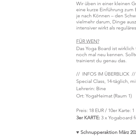
Wir üben in einer kleinen G
eine kurze Einführung zum B
je nach Können – den Schwie
vielmehr darum, Dinge aus
intensiver wirkt als regul
FÜR WEN?
Das Yoga Board ist wirklich 
noch mal neu kennen. Sollte
trainierst du genau das.
// INFOS IM ÜBERBLICK //
Special Class, 14-täglich, m
Lehrerin: Bine
Ort: YogaHeimat (Raum 1)
Preis: 18 EUR / 10er Karte: 
3er KARTE:
3 x Yogaboard fü
♥ Schnupperaktion März 20