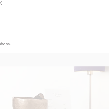
n)
shops.