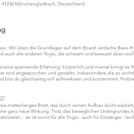
, 41236 Mönchengladbach, Deutschland
ng
Basic. Wir üben die Grundlagen auf dem Board, einfache Basis-
 und auch alle anderen Yogis, die achtsam und bewusst üben woll
t eine spannende Erfahrung: körperlich und mental bringt es Y
r wird angesprochen und gestärkt, insbesondere die so wicht
 bist du gleichzeitig voll aufmerksam und konzentriert. Probi
D?
wa mattenlanges Brett, das durch seinen Aufbau leicht wacke
ne ganz neue Wirkung. Trotz des beweglichen Untergrundes 
izieren - es ist somit für alle Yogis - auch für Einsteiger - leich