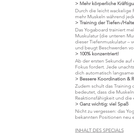
> Mehr körperliche Kräftig
Durch die leicht wackelige 
mehr Muskeln während jed
> Training der Tiefen-/Halt
Das Yogaboard trainiert meh
Muskulatur (die unteren Mu
dieser Tiefenmuskulatur – v
und beugt Beschwerden vor
> 100% konzentriert!
Ab der ersten Sekunde auf
Fokus fordert. Jede unacht
dich automatisch langsamer
> Bessere Koordination & R
Zudem schult das Training 
bedeutet, dass die Muskeln 
Reaktionsfähigkeit und die
> Ganz wichtig: viel Spaß
Nicht zu vergessen: das Yog
bekannten Positionen neu ent
INHALT DES SPECIALS