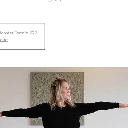
ächster Termin 20.3.
eite