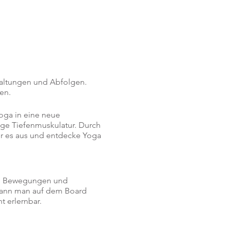
Haltungen und Abfolgen.
en.
oga in eine neue
ige Tiefenmuskulatur. Durch
er es aus und entdecke Yoga
lt. Bewegungen und
kann man auf dem Board
t erlernbar.