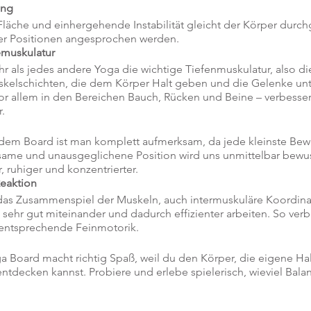
ung
Fläche und einhergehende Instabilität gleicht der Körper durch
er Positionen angesprochen werden.
emuskulatur
r als jedes andere Yoga die wichtige Tiefenmuskulatur, also di
skelschichten, die dem Körper Halt geben und die Gelenke unte
or allem in den Bereichen Bauch, Rücken und Beine – verbessert
.
 dem Board ist man komplett aufmerksam, da jede kleinste Be
same und unausgeglichene Position wird uns unmittelbar bewus
, ruhiger und konzentrierter.
eaktion
das Zusammenspiel der Muskeln, auch intermuskuläre Koordina
sehr gut miteinander und dadurch effizienter arbeiten. So verb
 entsprechende Feinmotorik.
a Board macht richtig Spaß, weil du den Körper, die eigene Ha
decken kannst. Probiere und erlebe spielerisch, wieviel Balance