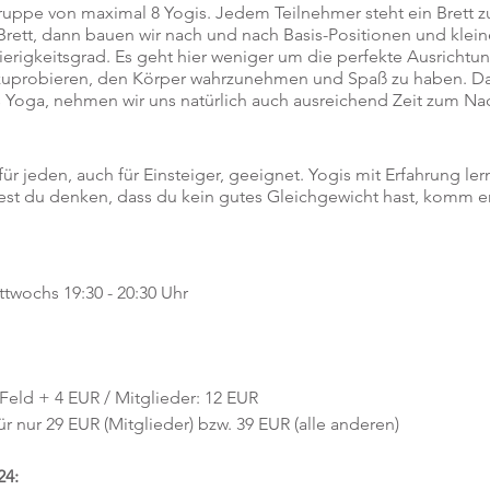
ruppe von maximal 8 Yogis. Jedem Teilnehmer steht ein Brett z
rett, dann bauen wir nach und nach Basis-Positionen und kleine
rigkeitsgrad. Es geht hier weniger um die perfekte Ausrichtung
zuprobieren, den Körper wahrzunehmen und Spaß zu haben. Da
äres Yoga, nehmen wir uns natürlich auch ausreichend Zeit zum
für jeden, auch für Einsteiger, geeignet. Yogis mit Erfahrung l
st du denken, dass du kein gutes Gleichgewicht hast, komm ers
ittwochs 19:30 - 20:30 Uhr
1 Feld + 4 EUR / Mitglieder: 12 EUR
r nur 29 EUR (Mitglieder) bzw. 39 EUR (alle anderen)
24: