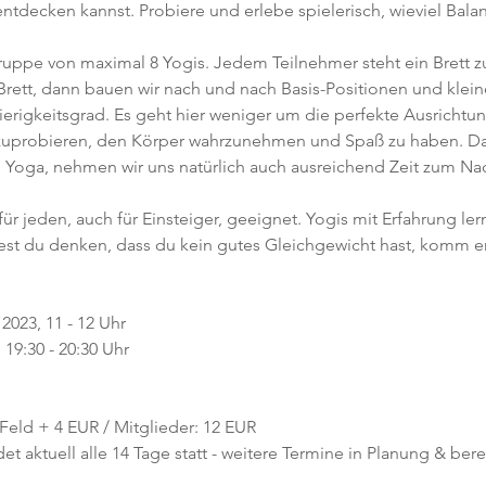
decken kannst. Probiere und erlebe spielerisch, wieviel Balance
ruppe von maximal 8 Yogis. Jedem Teilnehmer steht ein Brett zu
rett, dann bauen wir nach und nach Basis-Positionen und kleine
rigkeitsgrad. Es geht hier weniger um die perfekte Ausrichtung
zuprobieren, den Körper wahrzunehmen und Spaß zu haben. Da
res Yoga, nehmen wir uns natürlich auch ausreichend Zeit zum N
für jeden, auch für Einsteiger, geeignet. Yogis mit Erfahrung le
st du denken, dass du kein gutes Gleichgewicht hast, komm ers
2023, 11 - 12 Uhr
19:30 - 20:30 Uhr 
1 Feld + 4 EUR / Mitglieder: 12 EUR
t aktuell alle 14 Tage statt - weitere Termine in Planung & bere