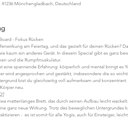
, 41236 Mönchengladbach, Deutschland
ng
Board - Fokus Rücken
efenwirkung am Feiertag, und das gezielt für deinen Rücken? Da
wie kaum ein anderes Gerät. In diesem Special gibt es ganz be
ken und die Rumpfmuskulatur.
t eine spannende Erfahrung: körperlich und mental bringt es Y
r wird angesprochen und gestärkt, insbesondere die so wichti
grund bist du gleichzeitig voll aufmerksam und konzentriert. 
Körper neu.
D?
a mattenlanges Brett, das durch seinen Aufbau leicht wackel
e ganz neue Wirkung. Trotz des beweglichen Untergrundes k
izieren -  es ist somit für alle Yogis, auch für Einsteiger, leicht