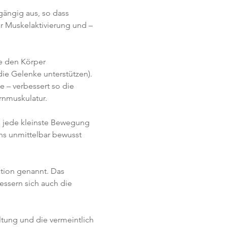
gängig aus, so dass 
r Muskelaktivierung und –
e den Körper 
ie Gelenke unterstützen). 
 – verbessert so die 
rnmuskulatur.
a jede kleinste Bewegung 
s unmittelbar bewusst 
tion genannt. Das 
essern sich auch die 
tung und die vermeintlich 