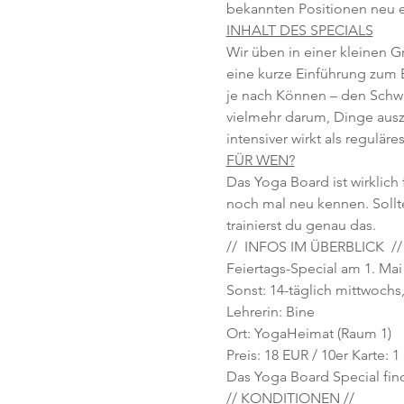
bekannten Positionen neu ent
INHALT DES SPECIALS
Wir üben in einer kleinen G
eine kurze Einführung zum B
je nach Können – den Schwie
vielmehr darum, Dinge aus
intensiver wirkt als regulä
FÜR WEN?
Das Yoga Board ist wirklich 
noch mal neu kennen. Sollte
trainierst du genau das.
//  INFOS IM ÜBERBLICK  //
Feiertags-Special am 1. Mai 
Sonst: 14-täglich mittwochs, 
Lehrerin: Bine
Ort: YogaHeimat (Raum 1)
Preis: 18 EUR / 10er Karte: 
Das Yoga Board Special finde
// KONDITIONEN //