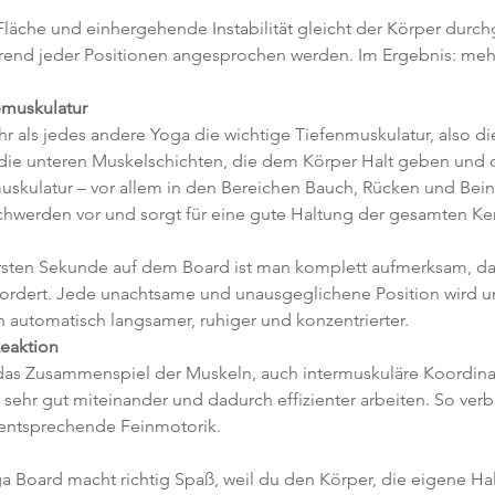
Fläche und einhergehende Instabilität gleicht der Körper durch
rend jeder Positionen angesprochen werden. Im Ergebnis: meh
emuskulatur
r als jedes andere Yoga die wichtige Tiefenmuskulatur, also di
(die unteren Muskelschichten, die dem Körper Halt geben und d
uskulatur – vor allem in den Bereichen Bauch, Rücken und Beine
schwerden vor und sorgt für eine gute Haltung der gesamten Ke
r ersten Sekunde auf dem Board ist man komplett aufmerksam, d
ordert. Jede unachtsame und unausgeglichene Position wird un
 automatisch langsamer, ruhiger und konzentrierter.  
eaktion
das Zusammenspiel der Muskeln, auch intermuskuläre Koordina
sehr gut miteinander und dadurch effizienter arbeiten. So verb
 entsprechende Feinmotorik.
a Board macht richtig Spaß, weil du den Körper, die eigene Hal