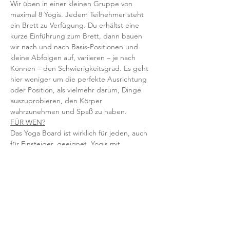
Wir üben in einer kleinen Gruppe von 
maximal 8 Yogis. Jedem Teilnehmer steht 
ein Brett zu Verfügung. Du erhältst eine 
kurze Einführung zum Brett, dann bauen 
wir nach und nach Basis-Positionen und 
kleine Abfolgen auf, variieren – je nach 
Können – den Schwierigkeitsgrad. Es geht 
hier weniger um die perfekte Ausrichtung 
oder Position, als vielmehr darum, Dinge 
auszuprobieren, den Körper 
wahrzunehmen und Spaß zu haben.   
FÜR WEN?
Das Yoga Board ist wirklich für jeden, auch 
für Einsteiger, geeignet. Yogis mit 
Erfahrung lernen sich und den Körper noch 
mal neu kennen. Solltest du denken, dass 
du kein gutes Gleichgewicht hast, komm 
erst recht - denn hier trainierst du genau 
das.
//  INFOS IM ÜBERBLICK  //
Special Class, 14-täglich, mittwochs 19:30 - 