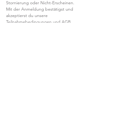
Stornierung oder Nicht-Erscheinen.
Mit der Anmeldung bestätigst und 
akzeptierst du unsere 
Teilnahmebedingungen und AGB.
FRAGEN?
Dann schreib uns an: info@yogaheimat.de
​© 2026 YOGAHeimat