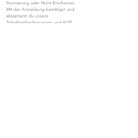
Stornierung oder Nicht-Erscheinen.
Mit der Anmeldung bestätigst und 
akzeptierst du unsere 
Teilnahmebedingungen und AGB.
FRAGEN?
Dann schreib uns an: info@yogaheimat.de
​© 2026 YOGAHeimat