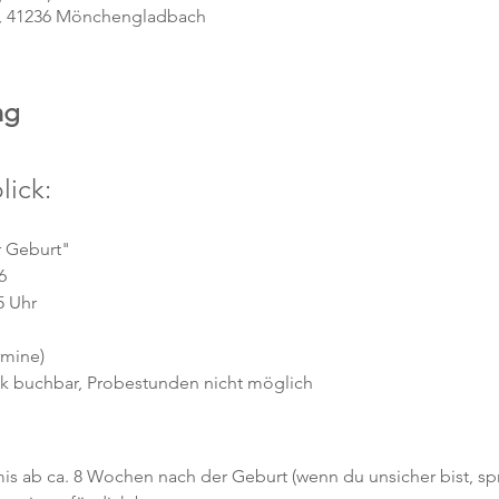
6, 41236 Mönchengladbach
ng
lick:
r Geburt"
6
5 Uhr
ermine)
ock buchbar, Probestunden nicht möglich
is ab ca. 8 Wochen nach der Geburt (wenn du unsicher bist, spr