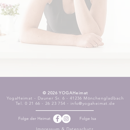
​© 2026 YOGAHeimat
YogaHeimat - Dauner Sr. 6 - 41236 Mönchengladbach
Tel. 0 21 66 - 26 23 754 - info@yogaheimat.de
Folge der Heimat
Folge Isa
Impressum & Datenschutz