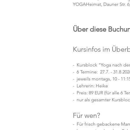
YOGAHeimat, Dauner Str. 
Über diese Buchu
Kursinfos im Überb
-  Kursblock "Yoga nach de
-  6 Termine:  27.7. - 31.8.202
-  jeweils montags, 10 - 11:1
-  Lehrerin: Heike
-  Preis: 89 EUR (für alle 6 T
-  nur als gesamter Kursbl
Für wen?
-  Für frisch gebackene Mam