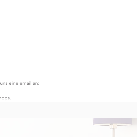
ns eine email an: 
hops.