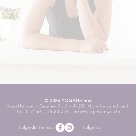
​© 2026 YOGAHeimat
YogaHeimat - Dauner Sr. 6 - 41236 Mönchengladbach
Tel. 0 21 66 - 26 23 754 - info@yogaheimat.de
Folge der Heimat
Folge Isa