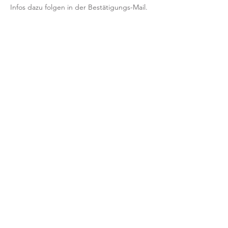
Infos dazu folgen in der Bestätigungs-Mail.
Wenn du online teilnimmst, brauchst du 
einen Faszien-(oder Tennis/Massage)Ball.
// KONDITIONEN //
Teilnahme nur mit verbindlicher 
Voranmeldung und Vorab-Bezahlung.
Nach deiner Anmeldung erhältst du eine 
Bestätigung per Email.
Mit der Anmeldung bestätigst und 
akzeptierst du unsere 
Teilnahmebedingungen für Workshops.