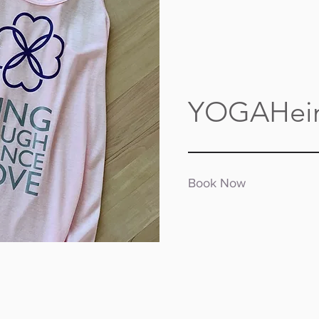
YOGAHeim
Book Now