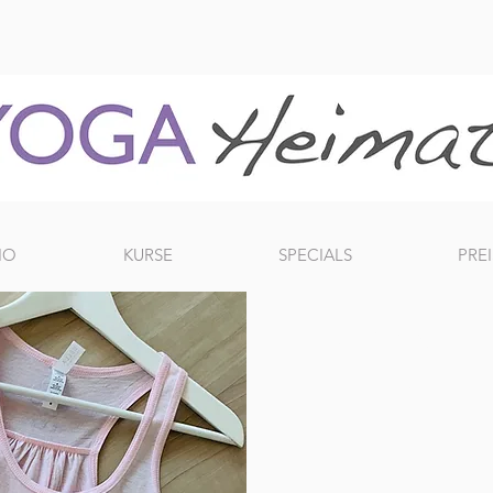
IO
KURSE
SPECIALS
PREI
ab 29,90
EUR