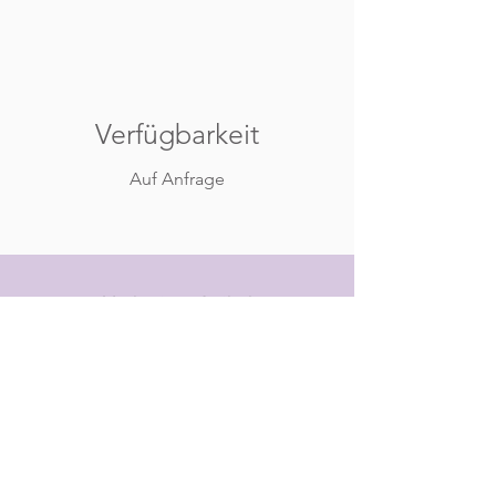
Verfügbarkeit
Auf Anfrage
- Vorheriger Artikel -
- Alle Artikel -
- Nächster Artikel -