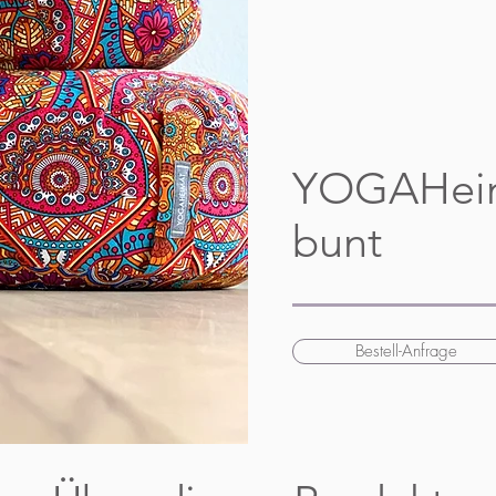
YOGAHeim
bunt
Bestell-Anfrage