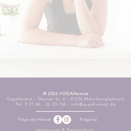
​© 2026 YOGAHeimat
YogaHeimat - Dauner Sr. 6 - 41236 Mönchengladbach
Tel. 0 21 66 - 26 23 754 - info@yogaheimat.de
Folge der Heimat
Folge Isa
Impressum & Datenschutz