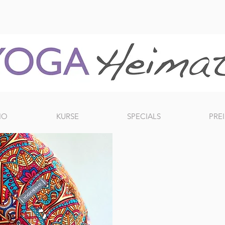
IO
KURSE
SPECIALS
PREI
44 EUR