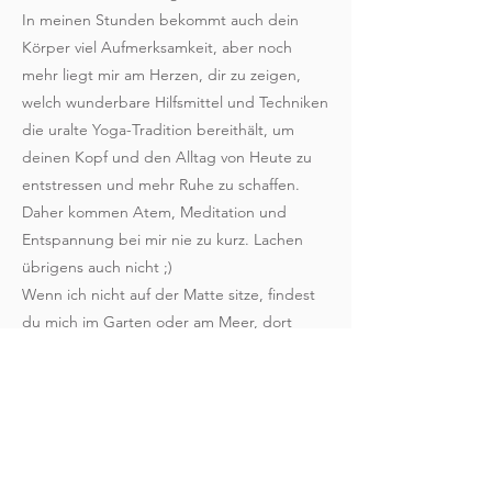
In meinen Stunden bekommt auch dein
Körper viel Aufmerksamkeit, aber noch
mehr liegt mir am Herzen, dir zu zeigen,
welch wunderbare Hilfsmittel und Techniken
die uralte Yoga-Tradition bereithält, um
deinen Kopf und den Alltag von Heute zu
entstressen und mehr Ruhe zu schaffen.
Daher kommen Atem, Meditation und
Entspannung bei mir nie zu kurz. Lachen
übrigens auch nicht ;)
Wenn ich nicht auf der Matte sitze, findest
du mich im Garten oder am Meer, dort
bevorzugterweise faul am Strand oder auf
dem Kite- bzw. SUP-Board.
Du hast Fragen? Schreib mir:
isabell@yogaheimat.de