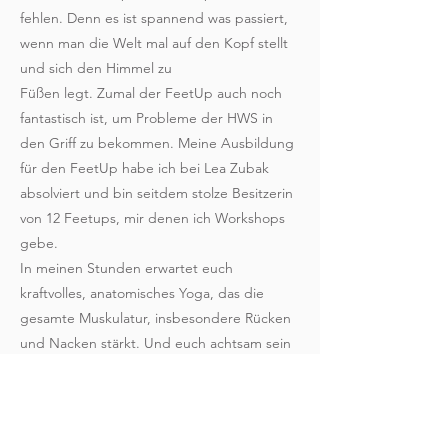
fehlen. Denn es ist spannend was passiert,
wenn man die Welt mal auf den Kopf stellt
und sich den Himmel zu
Füßen legt. Zumal der FeetUp auch noch
fantastisch ist, um Probleme der HWS in
den Griff zu bekommen. Meine Ausbildung
für den FeetUp habe ich bei Lea Zubak
absolviert und bin seitdem stolze Besitzerin
von 12 Feetups, mir denen ich Workshops
gebe.
In meinen Stunden erwartet euch
kraftvolles, anatomisches Yoga, das die
gesamte Muskulatur, insbesondere Rücken
und Nacken stärkt. Und euch achtsam sein
und euren eigenen Weg finden lässt.
Natürlich immer mit Musik.
Mehr über mich und mein Yoga findest du
hier:
www.yoga-meets-anatomy.de