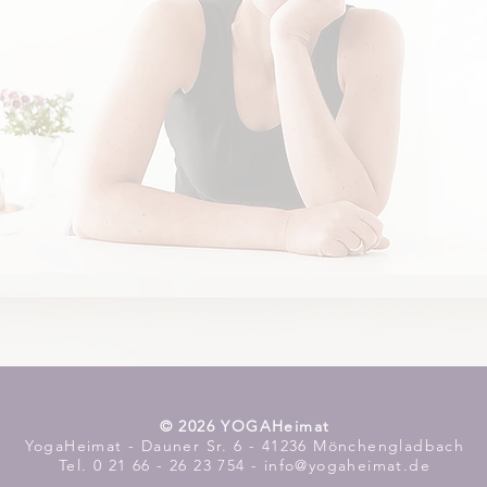
​© 2026 YOGAHeimat
YogaHeimat - Dauner Sr. 6 - 41236 Mönchengladbach
Tel. 0 21 66 - 26 23 754 - info@yogaheimat.de