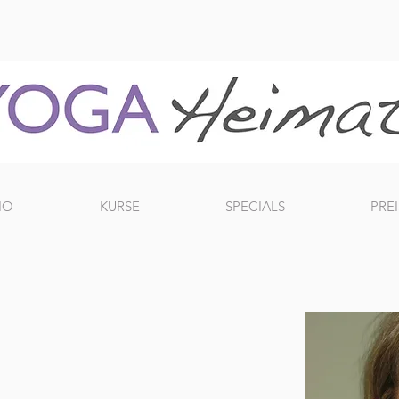
IO
KURSE
SPECIALS
PREI
,