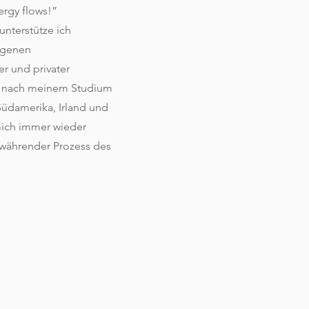
ergy flows!”
unterstütze ich
eigenen
er und privater
 nach meinem Studium
Südamerika, Irland und
mich immer wieder
rtwährender Prozess des