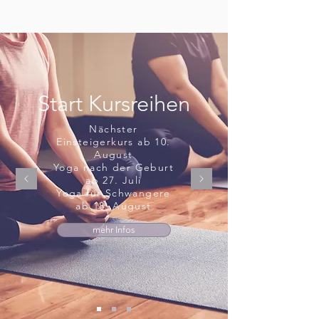
Start Kursreihen
Nächster
Einsteigerkurs ab 10.
August
Yoga nach der Geburt
ab 27. Juli
Yoga für Schwangere
ab 18. August
mehr Infos