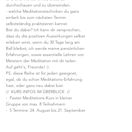
durchschauen und zu überwinden.
- welche Meditationstechniken du ganz 
einfach bis zum nächsten Termin 
selbstständig praktizieren kannst.
Bist du dabei? Ich kann dir versprechen, 
dass du die positiven Auswirkungen selber 
erleben wirst, wenn du 30 Tage lang am 
Ball bleibst; ich werde meine persönlichen 
Erfahrungen, sowie essentielle Lehren von 
Meistern der Meditation mit dir teilen.
Auf geht's, Freunde! :)
PS. diese Reihe ist für jeden geeignet, 
egal, ob du schon Meditations-Erfahrung 
hast, oder ganz neu dabei bist.
//  KURS-INFOS IM ÜBERBLICK  //
-  Fester Meditations-Kurs in kleiner 
Gruppe von max. 8 Teilnehmern
-  5 Termine: 24. August bis 21. September 
2021 
-  dienstags, 19:30 - 20:45 Uhr
-  Lehrer: Richard