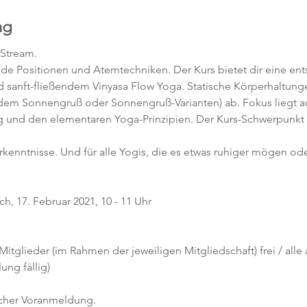
ng
-Stream.
nde Positionen und Atemtechniken. Der Kurs bietet dir eine en
 sanft-fließendem Vinyasa Flow Yoga. Statische Körperhaltunge
 dem Sonnengruß oder Sonnengruß-Varianten) ab. Fokus liegt au
 und den elementaren Yoga-Prinzipien. Der Kurs-Schwerpunkt 
orkenntnisse. Und für alle Yogis, die es etwas ruhiger mögen ode
h, 17. Februar 2021, 10 - 11 Uhr
 Mitglieder (im Rahmen der jeweiligen Mitgliedschaft) frei / alle
ng fällig)
icher Voranmeldung. 