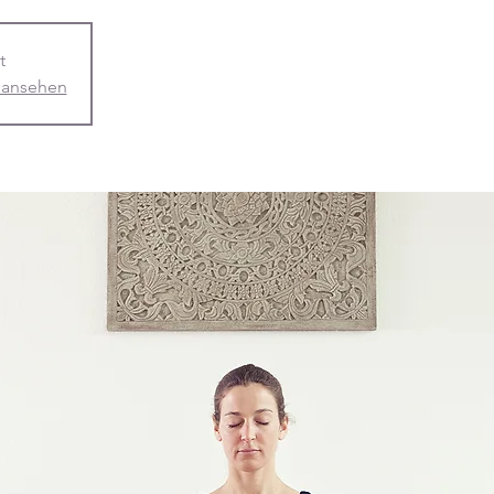
t
 ansehen