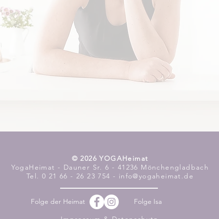
​© 2026 YOGAHeimat
YogaHeimat - Dauner Sr. 6 - 41236 Mönchengladbach
Tel. 0 21 66 - 26 23 754 - info@yogaheimat.de
Folge der Heimat
Folge Isa