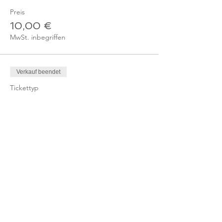
Preis
10,00 €
MwSt. inbegriffen
Verkauf beendet
Tickettyp
Ticket - Online-Kurs
Mitglied
Mehr Infos
Preis
0,00 €
Verkauf beendet
Tickettyp