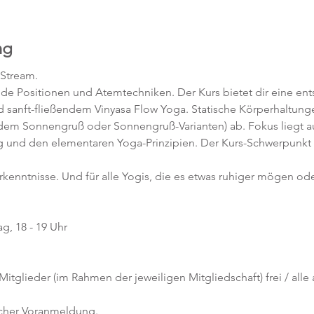
ng
-Stream.
nde Positionen und Atemtechniken. Der Kurs bietet dir eine en
 sanft-fließendem Vinyasa Flow Yoga. Statische Körperhaltunge
 dem Sonnengruß oder Sonnengruß-Varianten) ab. Fokus liegt au
 und den elementaren Yoga-Prinzipien. Der Kurs-Schwerpunkt 
orkenntnisse. Und für alle Yogis, die es etwas ruhiger mögen ode
g, 18 - 19 Uhr
 Mitglieder (im Rahmen der jeweiligen Mitgliedschaft) frei / all
icher Voranmeldung. 