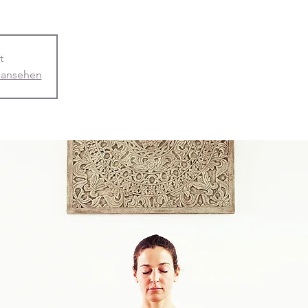
t
 ansehen