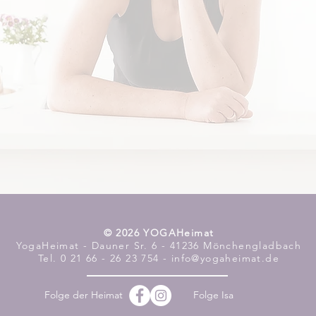
​© 2026 YOGAHeimat
YogaHeimat - Dauner Sr. 6 - 41236 Mönchengladbach
Tel. 0 21 66 - 26 23 754 - info@yogaheimat.de
Folge der Heimat
Folge Isa