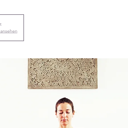
t
 ansehen