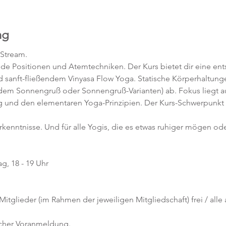
ng
-Stream.
nde Positionen und Atemtechniken. Der Kurs bietet dir eine en
 sanft-fließendem Vinyasa Flow Yoga. Statische Körperhaltunge
 dem Sonnengruß oder Sonnengruß-Varianten) ab. Fokus liegt au
 und den elementaren Yoga-Prinzipien. Der Kurs-Schwerpunkt 
orkenntnisse. Und für alle Yogis, die es etwas ruhiger mögen ode
g, 18 - 19 Uhr
 Mitglieder (im Rahmen der jeweiligen Mitgliedschaft) frei / all
icher Voranmeldung. 