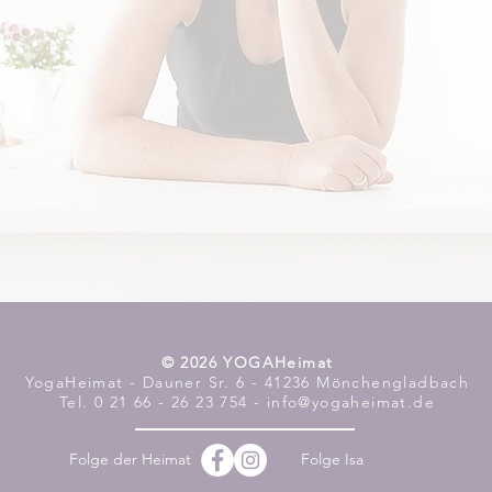
​© 2026 YOGAHeimat
YogaHeimat - Dauner Sr. 6 - 41236 Mönchengladbach
Tel. 0 21 66 - 26 23 754 - info@yogaheimat.de
Folge der Heimat
Folge Isa