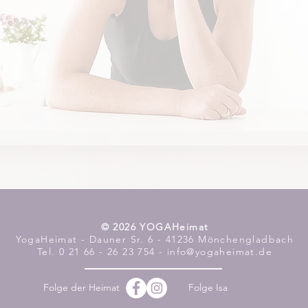
​© 2026 YOGAHeimat
YogaHeimat - Dauner Sr. 6 - 41236 Mönchengladbach
Tel. 0 21 66 - 26 23 754 - info@yogaheimat.de
Folge der Heimat
Folge Isa