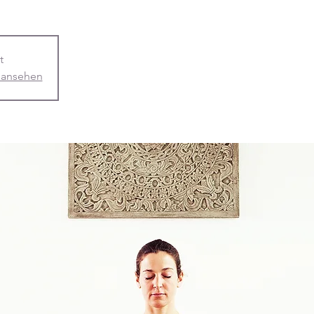
t
 ansehen