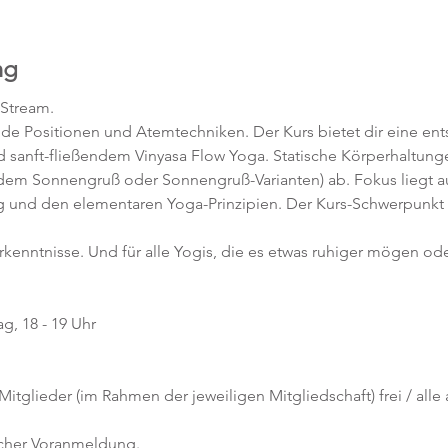
ng
-Stream.
nde Positionen und Atemtechniken. Der Kurs bietet dir eine en
 sanft-fließendem Vinyasa Flow Yoga. Statische Körperhaltunge
 dem Sonnengruß oder Sonnengruß-Varianten) ab. Fokus liegt au
 und den elementaren Yoga-Prinzipien. Der Kurs-Schwerpunkt 
orkenntnisse. Und für alle Yogis, die es etwas ruhiger mögen ode
g, 18 - 19 Uhr
 Mitglieder (im Rahmen der jeweiligen Mitgliedschaft) frei / all
icher Voranmeldung. 