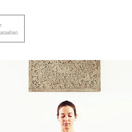
t
 ansehen