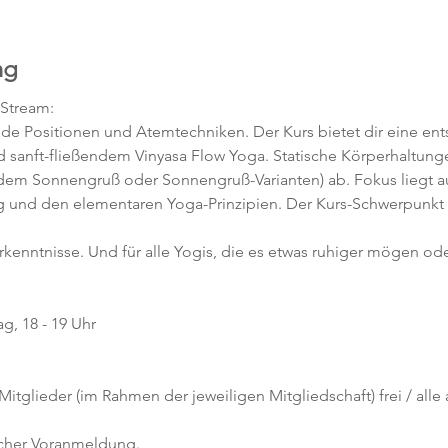
ng
-Stream:
nde Positionen und Atemtechniken. Der Kurs bietet dir eine en
 sanft-fließendem Vinyasa Flow Yoga. Statische Körperhaltunge
 dem Sonnengruß oder Sonnengruß-Varianten) ab. Fokus liegt au
 und den elementaren Yoga-Prinzipien. Der Kurs-Schwerpunkt 
orkenntnisse. Und für alle Yogis, die es etwas ruhiger mögen ode
g, 18 - 19 Uhr
 Mitglieder (im Rahmen der jeweiligen Mitgliedschaft) frei / all
icher Voranmeldung. 