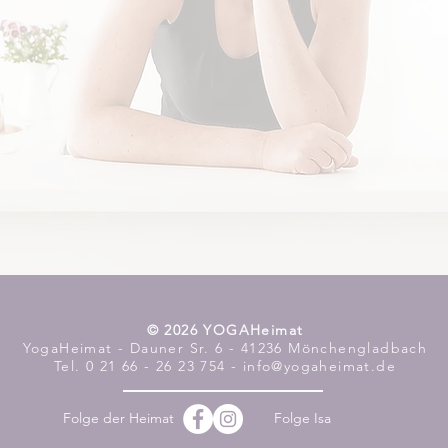
​© 2026 YOGAHeimat
YogaHeimat - Dauner Sr. 6 - 41236 Mönchengladbach
Tel. 0 21 66 - 26 23 754 - info@yogaheimat.de
Folge der Heimat
Folge Isa