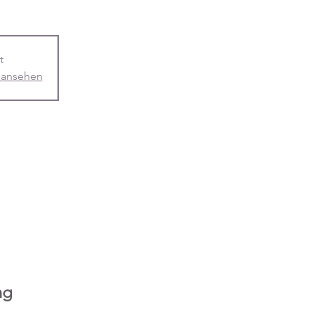
t
 ansehen
ng