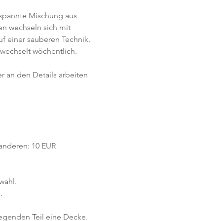
tspannte Mischung aus 
n wechseln sich mit 
f einer sauberen Technik, 
wechselt wöchentlich. 
r an den Details arbeiten 
e anderen: 10 EUR
wahl.
.
iegenden Teil eine Decke.