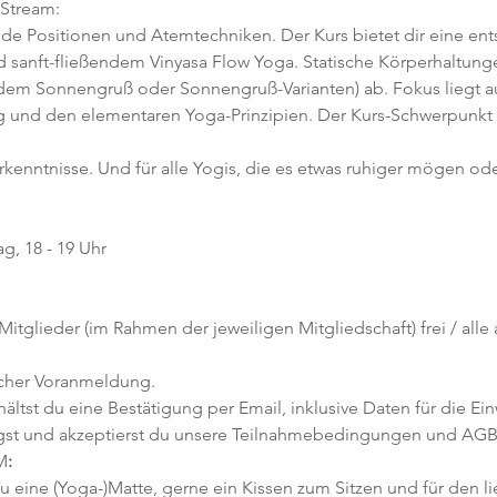
-Stream:
nde Positionen und Atemtechniken. Der Kurs bietet dir eine en
 sanft-fließendem Vinyasa Flow Yoga. Statische Körperhaltunge
 dem Sonnengruß oder Sonnengruß-Varianten) ab. Fokus liegt au
 und den elementaren Yoga-Prinzipien. Der Kurs-Schwerpunkt 
orkenntnisse. Und für alle Yogis, die es etwas ruhiger mögen ode
g, 18 - 19 Uhr
 Mitglieder (im Rahmen der jeweiligen Mitgliedschaft) frei / all
icher Voranmeldung. 
tst du eine Bestätigung per Email, inklusive Daten für die Ein
gst und akzeptierst du unsere Teilnahmebedingungen und AGB
M
:
u eine (Yoga-)Matte, gerne ein Kissen zum Sitzen und für den l